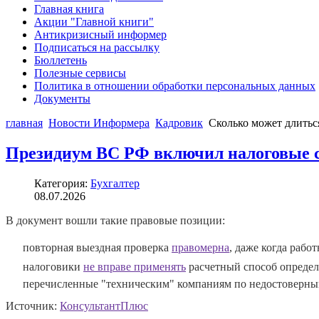
Главная книга
Акции "Главной книги"
Антикризисный информер
Подписаться на рассылку
Бюллетень
Полезные сервисы
Политика в отношении обработки персональных данных
Документы
главная
Новости Информера
Кадровик
Сколько может длитьс
Президиум ВС РФ включил налоговые сп
Категория:
Бухгалтер
08.07.2026
В документ вошли такие правовые позиции:
повторная выездная проверка
правомерна
, даже когда рабо
налоговики
не вправе применять
расчетный способ определе
перечисленные "техническим" компаниям по недостоверны
Источник:
КонсультантПлюс