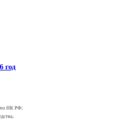
6 год
 по НК РФ;
дства,